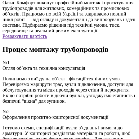
Оазис Комфорт виконує професійний монтаж і проєктування
трубопроводів для житлових, комерційних та промислових
об’єктів. Працюємо по всій Україні та закриваємо повний
цикл робіт — від огляду й документації до випробувань і здачі
системи. Підбираємо рішення під технічні умови, тиск,
середовище та реальний режим експлуатації.
Розрахувати вартість
Процес монтажу трубопроводів
№1
Огляд об’єкта та технічна консультація
Починаємо з виїзду на об’єкт і фіксації технічних умов.
Перевіряємо маршрути трас, вузли підключення, доступи для
обслуговування та місця проходів через стіни й перекриття.
Якщо потрібні роботи в діючій будівлі, узгоджуємо етапність і
безпечні “вікна” для зупинок.
№2
Оформлення проєктно-кошторисної документації
Готуємо схеми, специфікації, вузли з’єднань і вимоги до
арматури. У кошторисі розділяємо матеріали та роботи, щоб
було зрозуміло, за що формується вартість. Для складних