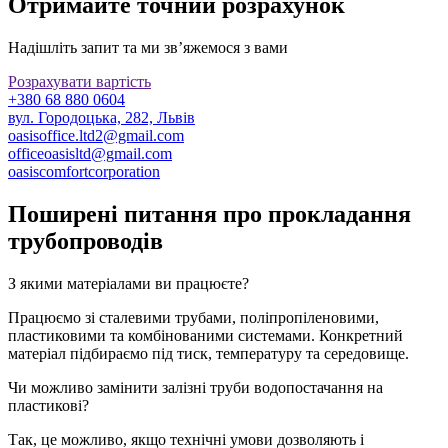
Отримайте точний розрахунок
Надішліть запит та ми зв’яжемося з вами
Розрахувати вартість
+380 68 880 0604
вул. Городоцька, 282, Львів
oasisoffice.ltd2@gmail.com
officeoasisltd@gmail.com
oasiscomfortcorporation
Поширені питання про прокладання
трубопроводів
З якими матеріалами ви працюєте?
Працюємо зі сталевими трубами, поліпропіленовими,
пластиковими та комбінованими системами. Конкретний
матеріал підбираємо під тиск, температуру та середовище.
Чи можливо замінити залізні труби водопостачання на
пластикові?
Так, це можливо, якщо технічні умови дозволяють і