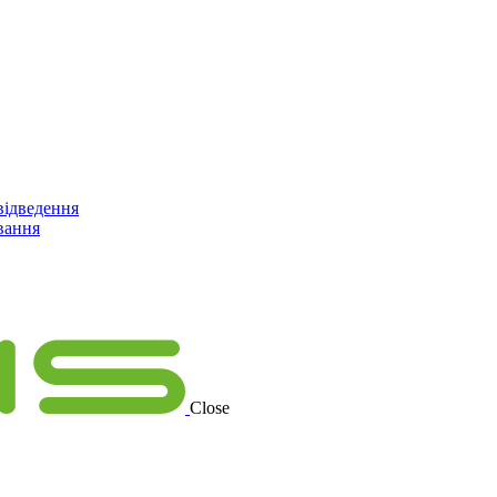
відведення
вання
Close